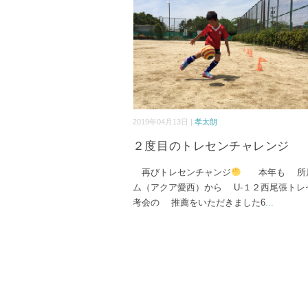
2019年04月13日 |
孝太朗
２度目のトレセンチャレンジ
再びトレセンチャンジ
本年も 所
ム（アクア愛西）から U-１２西尾張トレ
考会の 推薦をいただきました6
...