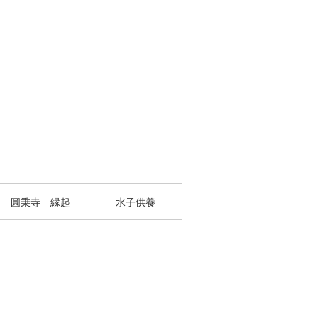
山 圓乗寺 縁起
水子供養