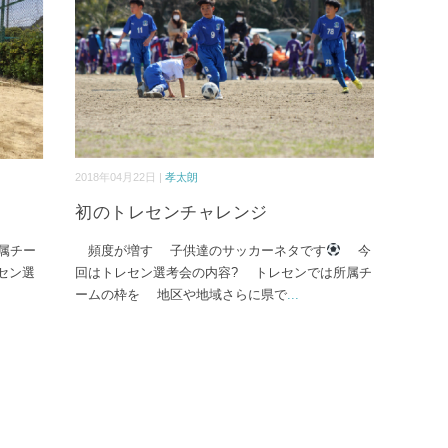
2018年04月22日 |
孝太朗
初のトレセンチャレンジ
属チー
頻度が増す 子供達のサッカーネタです
今
セン選
回はトレセン選考会の内容? トレセンでは所属チ
ームの枠を 地区や地域さらに県で
...