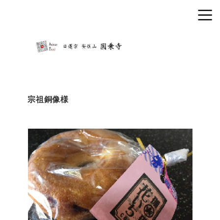
宗祖銅像様