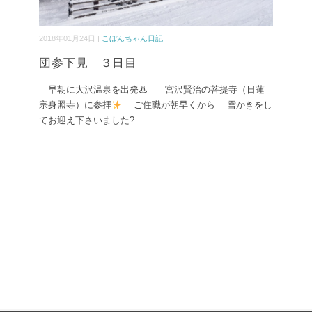
2018年01月24日 |
こぼんちゃん日記
団参下見 ３日目
早朝に大沢温泉を出発♨ 宮沢賢治の菩提寺（日蓮
宗身照寺）に参拝
ご住職が朝早くから 雪かきをし
てお迎え下さいました?
...