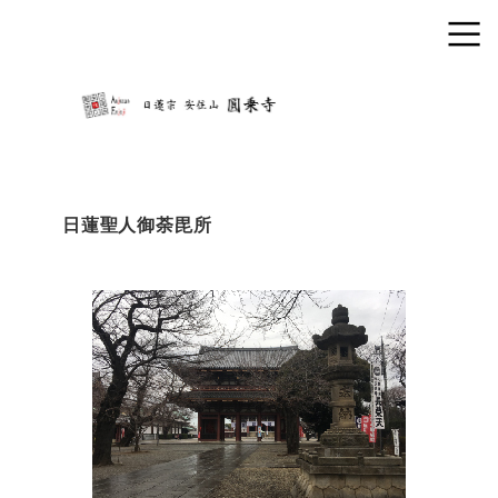
日蓮聖人御荼毘所