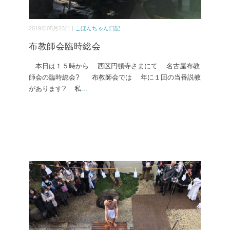
2019年05月23日 |
こぼんちゃん日記
布教師会臨時総会
本日は１５時から 西区円頓寺さまにて 名古屋布教
師会の臨時総会? 布教師会では 年に１回の当番説教
があります? 私
...