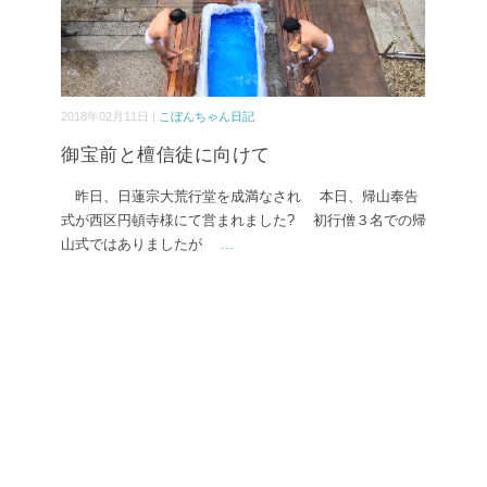
2018年02月11日 |
こぼんちゃん日記
御宝前と檀信徒に向けて
昨日、日蓮宗大荒行堂を成満なされ 本日、帰山奉告
式が西区円頓寺様にて営まれました? 初行僧３名での帰
山式ではありましたが
...