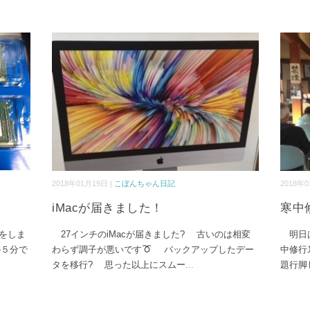
2018年01月19日 |
こぼんちゃん日記
2018年0
iMacが届きました！
寒中
をしま
27インチのiMacが届きました? 古いのは相変
明日
の５分で
わらず調子が悪いです
バックアップしたデー
中修行
タを移行? 思った以上にスムー
...
題行脚