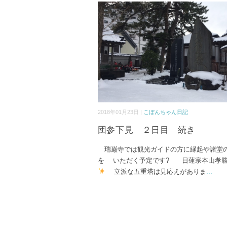
2018年01月23日 |
こぼんちゃん日記
団参下見 ２日目 続き
瑞巌寺では観光ガイドの方に縁起や諸堂
を いただく予定です? 日蓮宗本山孝
立派な五重塔は見応えがありま
...