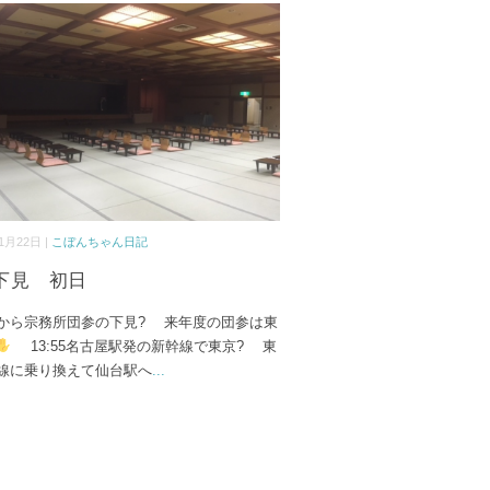
1月22日 |
こぼんちゃん日記
下見 初日
ら宗務所団参の下見? 来年度の団参は東
13:55名古屋駅発の新幹線で東京? 東
線に乗り換えて仙台駅へ
...