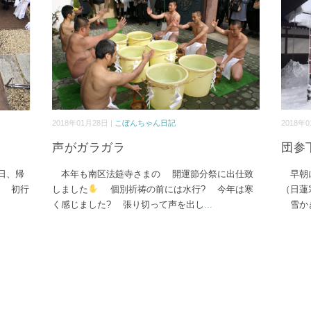
2018年01月28日 |
こぼんちゃん日記
2018年0
声がガラガラ
団参
日、帰
本年も南区法筵寺さまの 開運節分祭に出仕致
早朝
? 初行
しました
個別祈祷の前には水行? 今年は寒
（日蓮
く感じました? 張り切って声を出し
...
雪かき