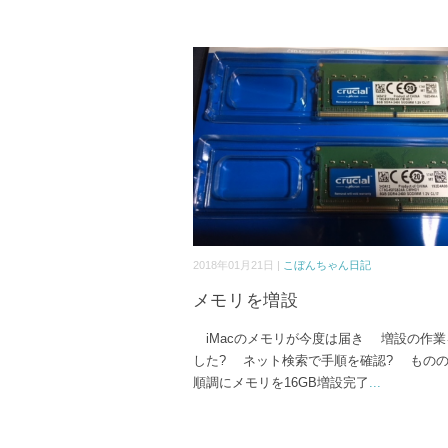
2018年01月21日 |
こぼんちゃん日記
メモリを増設
iMacのメモリが今度は届き 増設の作業
した? ネット検索で手順を確認? もの
順調にメモリを16GB増設完了
...