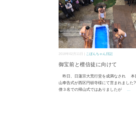
2018年02月11日 |
こぼんちゃん日記
御宝前と檀信徒に向けて
昨日、日蓮宗大荒行堂を成満なされ 本
山奉告式が西区円頓寺様にて営まれました
僧３名での帰山式ではありましたが
...