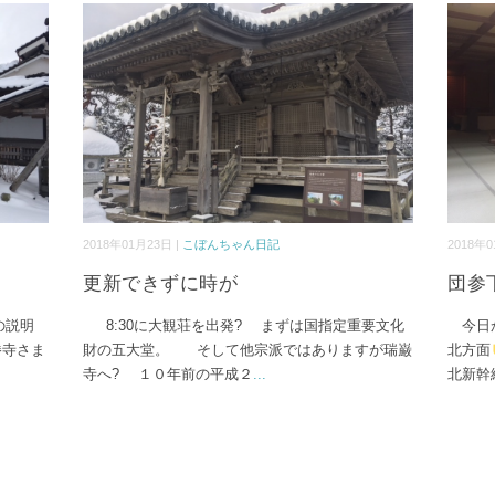
2018年01月23日 |
こぼんちゃん日記
2018年0
更新できずに時が
団参
の説明
8:30に大観荘を出発? まずは国指定重要文化
今日か
勝寺さま
財の五大堂。 そして他宗派ではありますが瑞巌
北方面
寺へ? １０年前の平成２
...
北新幹