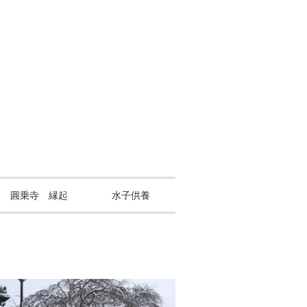
山 圓乗寺 縁起
水子供養