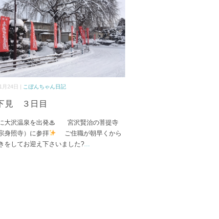
1月24日 |
こぼんちゃん日記
下見 ３日目
に大沢温泉を出発♨ 宮沢賢治の菩提寺
宗身照寺）に参拝
ご住職が朝早くから
をしてお迎え下さいました?
...