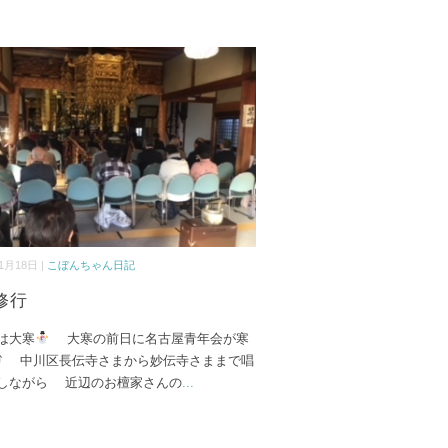
1月18日 |
こぼんちゃん日記
修行
は大寒
大寒の前日に名古屋青年会が寒
⤴ 中川区長伝寺さまから妙伝寺さままで唱
しながら 近辺のお檀家さんの
...