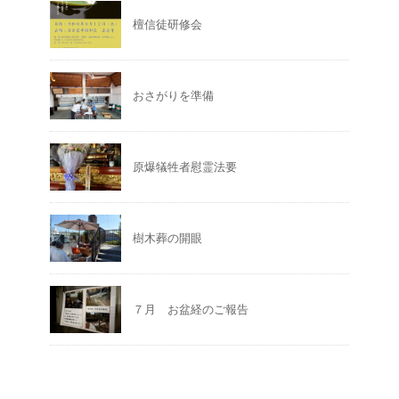
檀信徒研修会
おさがりを準備
原爆犠牲者慰霊法要
樹木葬の開眼
７月 お盆経のご報告