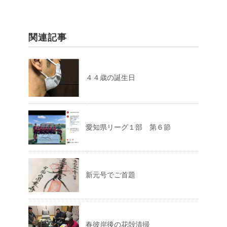
関連記事
４４歳の誕生日
愛知県リーグ１部 第６節
新元号でご首題
春彼岸後の花殻清掃