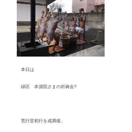
本日は
緑区 本源院さまの祈祷会?
荒行堂初行を成満後、