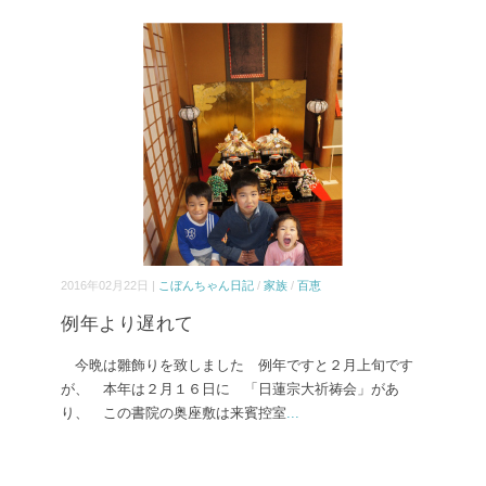
2016年02月22日 |
こぼんちゃん日記
/
家族
/
百恵
例年より遅れて
今晩は雛飾りを致しました 例年ですと２月上旬です
が、 本年は２月１６日に 「日蓮宗大祈祷会」があ
り、 この書院の奥座敷は来賓控室
...