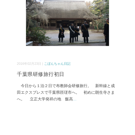
2016年02月23日 |
こぼんちゃん日記
千葉県研修旅行初日
今日から１泊２日で布教師会研修旅行。 新幹線と成
田エクスプレスで千葉県匝瑳市へ。 初めに朗生寺さま
へ。 立正大学発祥の地 飯高
...