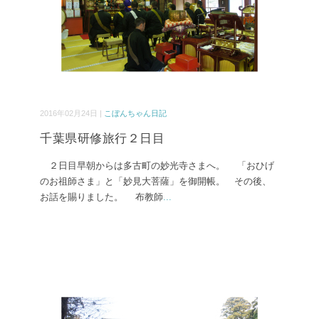
2016年02月24日 |
こぼんちゃん日記
千葉県研修旅行２日目
２日目早朝からは多古町の妙光寺さまへ。 「おひげ
のお祖師さま」と「妙見大菩薩」を御開帳。 その後、
お話を賜りました。 布教師
...