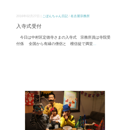
2016年02月27日 |
こぼんちゃん日記
/
名古屋宗務所
入寺式受付
今日は中村区定徳寺さまの入寺式 宗務所員は寺院受
付係 全国から有縁の僧侶と 檀信徒で満堂
...