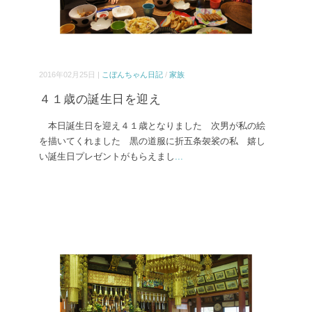
2016年02月25日 |
こぼんちゃん日記
/
家族
４１歳の誕生日を迎え
本日誕生日を迎え４１歳となりました 次男が私の絵
を描いてくれました 黒の道服に折五条袈裟の私 嬉し
い誕生日プレゼントがもらえまし
...