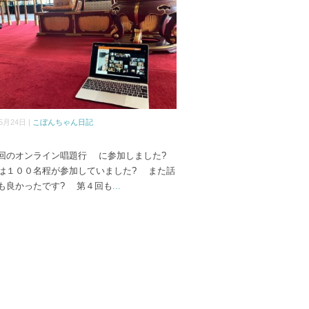
5月24日 |
こぼんちゃん日記
のオンライン唱題行 に参加しました?
１００名程が参加していました? また話
も良かったです? 第４回も
...