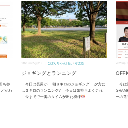
2020年05月23日 |
こぼんちゃん日記
/
孝太朗
2020年0
ジョギングとランニング
OFFI
回も参
今日は長男が 朝８キロのジョギング 夕方に
今は活
などがわ
は３キロのランニング? 今日は気持ちよく走れ
GRAM
今までで一番のタイムが出た模様
...
ーの選