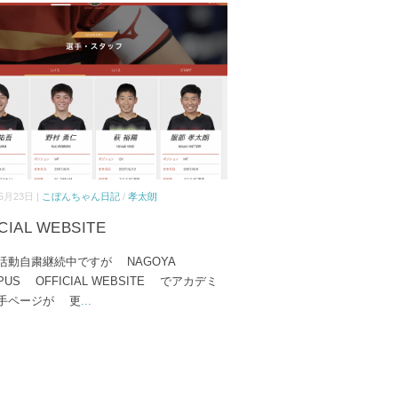
5月23日 |
こぼんちゃん日記
/
孝太朗
CIAL WEBSITE
動自粛継続中ですが NAGOYA
PUS OFFICIAL WEBSITE でアカデミ
手ページが 更
...