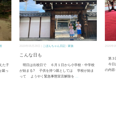
朗
2020年05月28日 |
こぼんちゃん日記
/
家族
2020年0
こんな日も
第３回
今日は
えた子
明日は出校日で ６月１日から小学校・中学校
の内容
を蹴っ
が始まる? 子供を持つ親としては 学校が始ま
って ようやく緊急事態宣言解除を
...