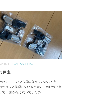
5月15日 |
こぼんちゃん日記
の戸車
を終えて いつも気になっていたことを
コツコツと修理していきます? 網戸の戸車
して 動かなくなっていたの
...