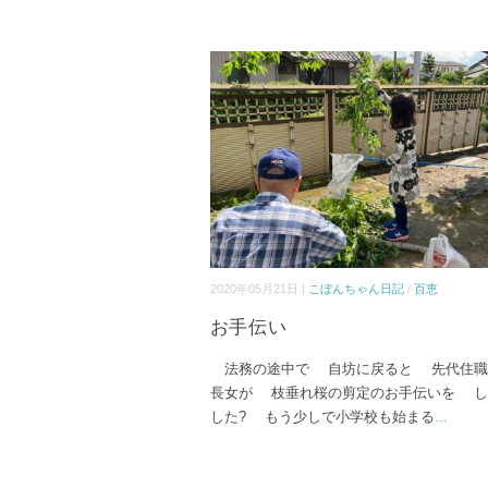
2020年05月21日 |
こぼんちゃん日記
/
百恵
お手伝い
法務の途中で 自坊に戻ると 先代住職
長女が 枝垂れ桜の剪定のお手伝いを し
した? もう少しで小学校も始まる
...