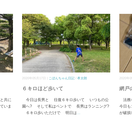
2020年05月17日 |
こぼんちゃん日記
/
孝太朗
2020年0
６キロほど歩いて
網戸
と共に
今日は長男と 往復６キロ歩いて いつもの公
法務
ていま
園へ? そして私はベントで 長男はランニング?
今日も
６キロ歩いただけで 明日は
...
が破損