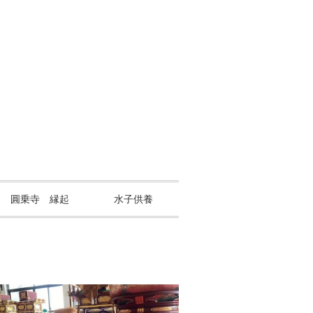
山 圓乗寺 縁起
水子供養