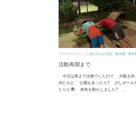
2020年05月30日 |
こぼんちゃん日記
/
勘太朗
/
孝太
活動再開まで
今日は夜まで法務でしたので 夕飯を終
供たちと 公園を走ったり? 少しボール
たりと
身体を動かしました?
...