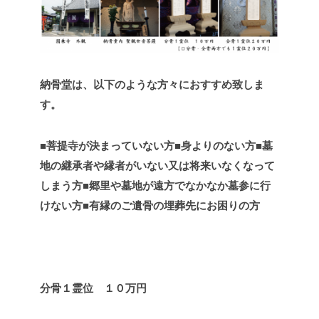
納骨堂は、以下のような方々におすすめ致しま
す。
■菩提寺が決まっていない方
■身よりのない方
■墓
地の継承者や縁者がいない又は将来いなくなって
しまう方
■郷里や墓地が遠方でなかなか墓参に行
けない方
■有縁のご遺骨の埋葬先にお困りの方
分骨１霊位 １０万円