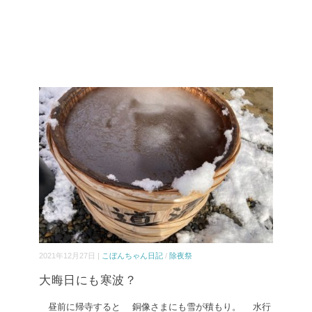
2021年12月27日 |
こぼんちゃん日記
/
除夜祭
大晦日にも寒波？
昼前に帰寺すると 銅像さまにも雪が積もり。 水行