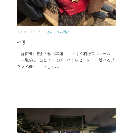
2021年12月30日 |
こぼんちゃん日記
福引
新春初祈祷会の福引準備。 ・ふぐ料理フルコース
・毛がに・ほたて・えび・いくらセット ・選べるブ
ランド和牛 ・しぐれ
...