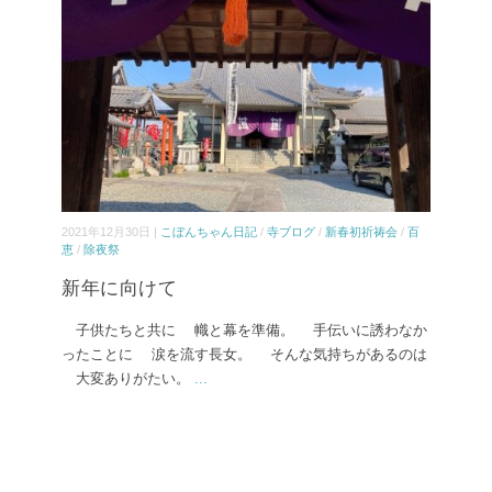
2021年12月30日 |
こぼんちゃん日記
/
寺ブログ
/
新春初祈祷会
/
百
恵
/
除夜祭
新年に向けて
子供たちと共に 幟と幕を準備。 手伝いに誘わなか
ったことに 涙を流す長女。 そんな気持ちがあるのは
大変ありがたい。
...