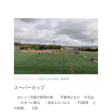
2021年12月27日 |
こぼんちゃん日記
/
勘太朗
スーパーカップ
セレッソ大阪が積雪の為、 不参加となり U-11は
・カターレ富山 ・清水エスパルス ・FC岐阜 と
の対戦。 ３試
...