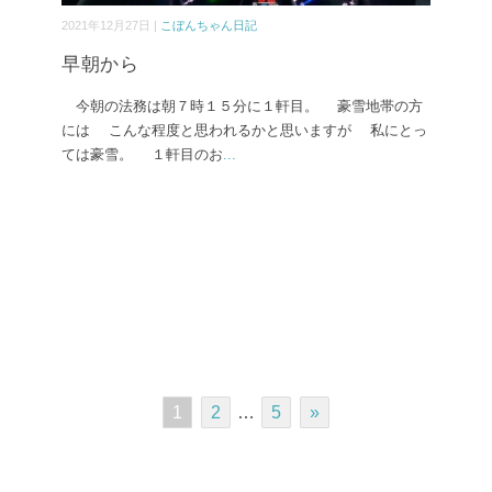
2021年12月27日 |
こぼんちゃん日記
早朝から
今朝の法務は朝７時１５分に１軒目。 豪雪地帯の方
には こんな程度と思われるかと思いますが 私にとっ
ては豪雪。 １軒目のお
...
1
2
…
5
»