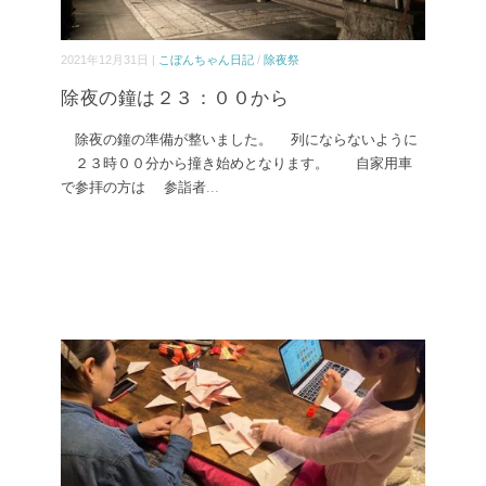
2021年12月31日 |
こぼんちゃん日記
/
除夜祭
除夜の鐘は２３：００から
除夜の鐘の準備が整いました。 列にならないように
２３時００分から撞き始めとなります。 自家用車
で参拝の方は 参詣者
...