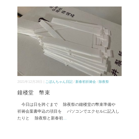
2021年12月28日 |
こぼんちゃん日記
/
新春初祈祷会
/
除夜祭
鐘楼堂 幣束
今日は日を跨ぐまで 除夜祭の鐘楼堂の幣束準備や
祈祷会葉書申込の項目を パソコンでエクセルに記入し
たりと 除夜祭と新春初
...