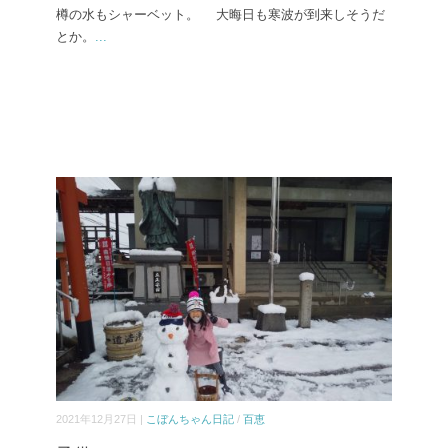
樽の水もシャーベット。 大晦日も寒波が到来しそうだ
とか。
...
2021年12月27日 |
こぼんちゃん日記
/
百恵