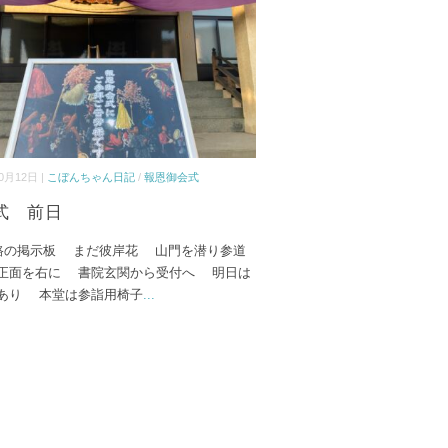
0月12日 |
こぼんちゃん日記
/
報恩御会式
式 前日
の掲示板 まだ彼岸花 山門を潜り参道
面を右に 書院玄関から受付へ 明日は
あり 本堂は参詣用椅子
...