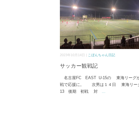
2023年10月14日 |
こぼんちゃん日記
サッカー観戦記
名古屋FC EAST U-15の 東海リーグ
戦で応援に。 次男は１４日 東海リーグ
13 後期 初戦 対
...