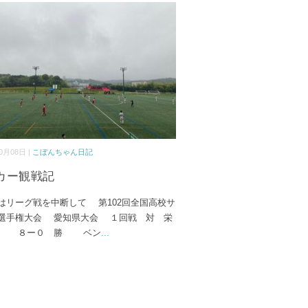
0月08日 |
こぼんちゃん日記
カー観戦記
リーグ戦を中断して 第102回全国高校サ
選手権大会 愛知県大会 １回戦 対 栄
校 ８ー０ 勝 ベン
...