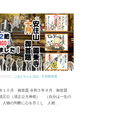
0月01日 |
こぼんちゃん日記
/
月別御首題
年１０月 御首題 令和５年９月 御首題
清正公（清正公大神祇） （自分は一生の
 人物の判断に心を尽くし 人相
...