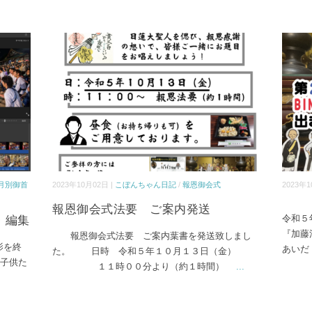
月別御首
2023年10月02日 |
こぼんちゃん日記
/
報恩御会式
2023年1
報恩御会式法要 ご案内発送
令和５
・編集
『加藤
報恩御会式法要 ご案内葉書を発送致しまし
影を終
あいだ
た。 日時 令和５年１０月１３日（金）
子供た
１１時００分より（約１時間）
...