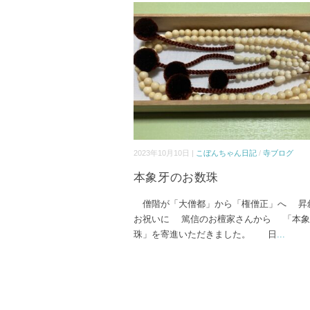
2023年10月10日 |
こぼんちゃん日記
/
寺ブログ
本象牙のお数珠
僧階が「大僧都」から「権僧正」へ 昇
お祝いに 篤信のお檀家さんから 「本象
珠」を寄進いただきました。 日
...