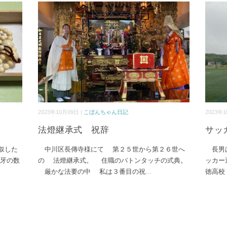
2023年10月09日 |
こぼんちゃん日記
2023年1
法燈継承式 祝辞
サッ
叙した
中川区長傳寺様にて 第２５世から第２６世へ
長男は
牙の数
の 法燈継承式。 住職のバトンタッチの式典。
ッカー
厳かな法要の中 私は３番目の祝
...
徳高