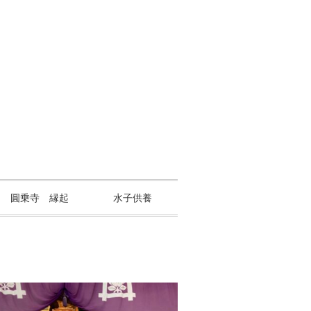
山 圓乗寺 縁起
水子供養