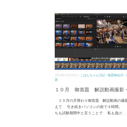
2023年10月03日 |
こぼんちゃん日記
/
報恩御会式
/
題
１０月 御首題 解説動画撮影
１０月の月替わり御首題 解説動画の撮
えて 引き続きパソコンの前で４時間。 
ちも試験期間中と言うことで 私も負け
...