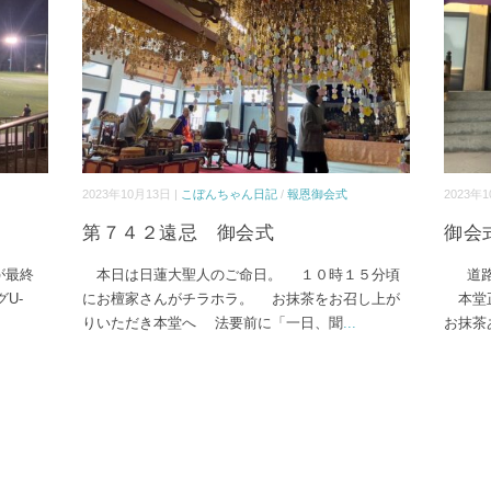
2023年10月13日 |
こぼんちゃん日記
/
報恩御会式
2023年1
第７４２遠忌 御会式
御会
が最終
本日は日蓮大聖人のご命日。 １０時１５分頃
道路
U-
にお檀家さんがチラホラ。 お抹茶をお召し上が
本堂正
りいただき本堂へ 法要前に「一日、聞
...
お抹茶