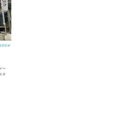
春初祈祷
メー
エネ