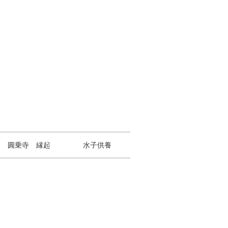
山 圓乗寺 縁起
水子供養