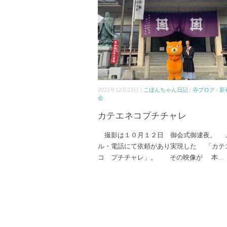
2021年12月23日 |
こぼんちゃん日記
/
寺ブログ
/
新
会
カテエネコプチチャレ
撮影は１０月１２日 御会式御逮夜。 
ル・電話にて依頼があり実現した 「カテ
コ プチチャレ」。 その映像が 本
...