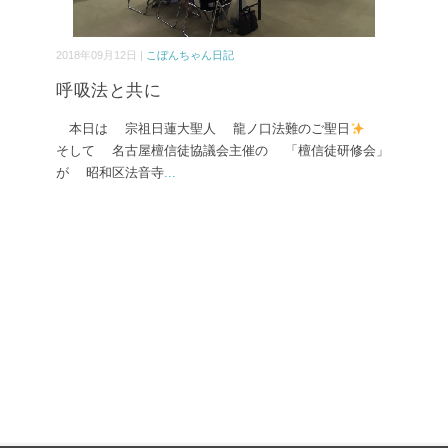
2018年09月12日 |
こぼんちゃん日記
呼吸法と共に
本日は 宗祖日蓮大聖人 龍ノ口法難のご聖日
そして 名古屋檀信徒協議会主催の 「檀信徒研修会」
が 昭和区法音寺
...