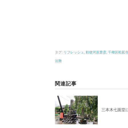
タグ:
リフレッシュ
,
勅使河原豊彦
,
千種区松延
法難
関連記事
三本木七面堂