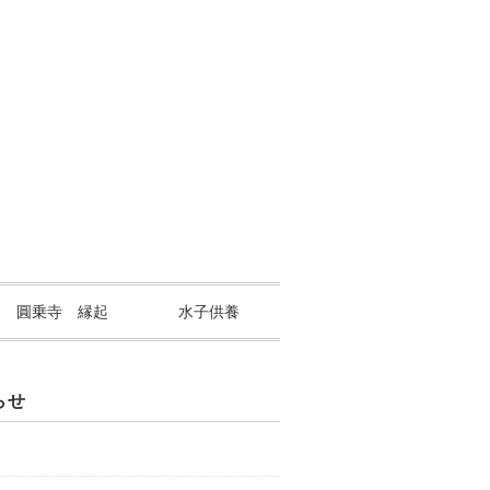
山 圓乗寺 縁起
水子供養
らせ