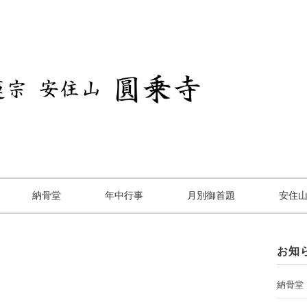
納骨堂
年中行事
月別御首題
安住
お知
納骨堂