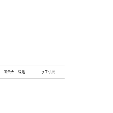
山 圓乗寺 縁起
水子供養