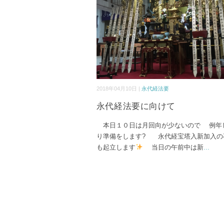
2018年04月10日 |
永代経法要
永代経法要に向けて
本日１０日は月回向が少ないので 例年
り準備をします? 永代経宝塔入新加入の
も起立します
当日の午前中は新
...