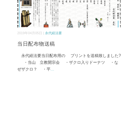
2019年04月05日 |
永代経法要
当日配布物送稿
永代経法要当日配布用の プリントを送稿致しました?
・当山 立教開宗会 ・ザクロ入りドーナツ ・な
ぜザクロ？ ・平
...