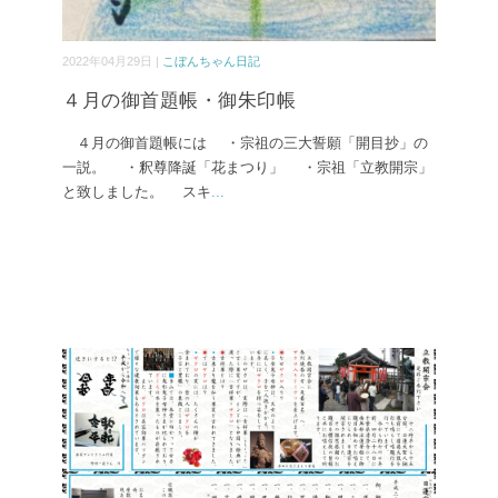
2022年04月29日 |
こぼんちゃん日記
４月の御首題帳・御朱印帳
４月の御首題帳には ・宗祖の三大誓願「開目抄」の
一説。 ・釈尊降誕「花まつり」 ・宗祖「立教開宗」
と致しました。 スキ
...