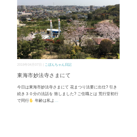
2019年04月07日 |
こぼんちゃん日記
東海市妙法寺さまにて
今日は東海市妙法寺さまにて 花まつり法要に出仕? 引き
続き３０分の法話を 致しました? ご住職とは 荒行堂初行
で同行
年齢は私よ
...