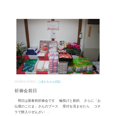
2018年01月06日 |
こぼんちゃん日記
祈祷会前日
明日は新春初祈祷会です 輪投げと射的 さらに「お
仏壇のこだま」さんのブース 受付を済ませたら コチ
ラで餅入りぜんざい
...