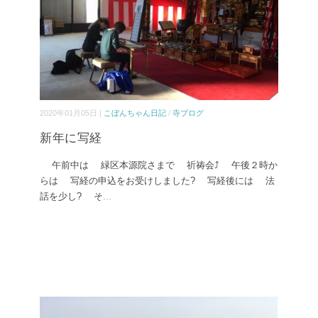
2020年01月05日 |
こぼんちゃん日記
/
寺ブログ
新年に写経
午前中は 緑区本源院さまで 祈祷会⤴ 午後２時か
らは 写経の申込をお受けしました? 写経後には 法
話を少し? そ
...