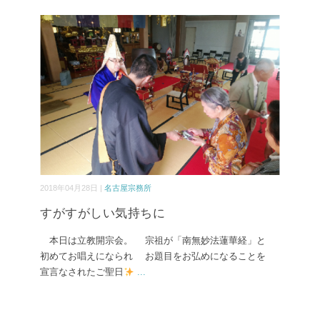
2018年04月28日 |
名古屋宗務所
すがすがしい気持ちに
本日は立教開宗会。 宗祖が「南無妙法蓮華経」と
初めてお唱えになられ お題目をお弘めになることを
宣言なされたご聖日
...