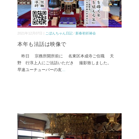
2021年12月07日 |
こぼんちゃん日記
/
新春初祈祷会
本年も法話は映像で
昨日 宗務所開所前に 名東区本成寺ご住職 天
野 行淳上人にご法話いただき 撮影致しました。
早速ユーチューバーの友
...