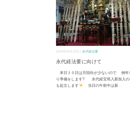
2018年04月10日 |
永代経法要
永代経法要に向けて
本日１０日は月回向が少ないので 例年
り準備をします? 永代経宝塔入新加入の
も起立します
当日の午前中は新
...