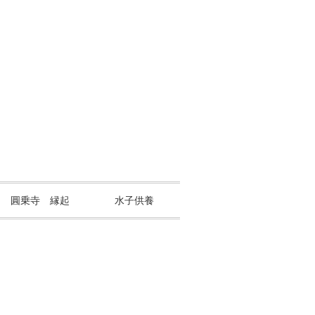
山 圓乗寺 縁起
水子供養