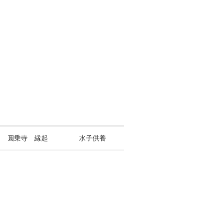
山 圓乗寺 縁起
水子供養