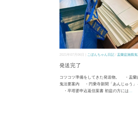
2021年07月06日 |
こぼんちゃん日記
/
盂蘭盆施餓鬼
発送完了
コツコツ準備をしてきた発送物。 ・盂蘭
鬼法要案内 ・円乗寺新聞「あんじゅう」
・卒塔婆申込返信葉書 初盆の方には
...