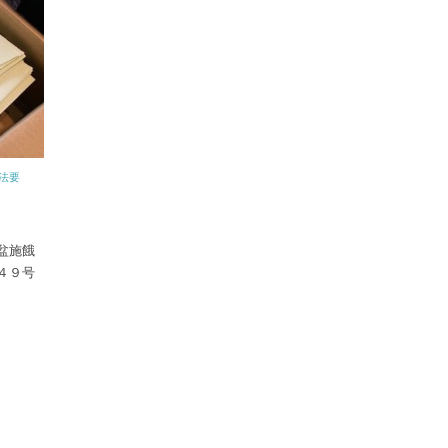
法要
盆施餓
４９号