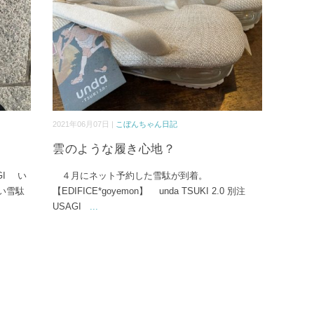
2021年06月07日 |
こぼんちゃん日記
雲のような履き心地？
AGI い
４月にネット予約した雪駄が到着。
い雪駄
【EDIFICE*goyemon】 unda TSUKI 2.0 別注
USAGI
...