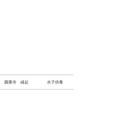
山 圓乗寺 縁起
水子供養