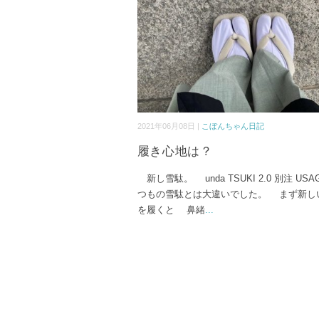
2021年06月08日 |
こぼんちゃん日記
履き心地は？
新し雪駄。 unda TSUKI 2.0 別注 US
つもの雪駄とは大違いでした。 まず新し
を履くと 鼻緒
...