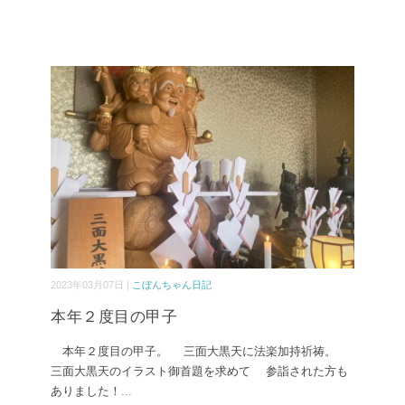
2023年03月07日 |
こぼんちゃん日記
本年２度目の甲子
本年２度目の甲子。 三面大黒天に法楽加持祈祷。
三面大黒天のイラスト御首題を求めて 参詣された方も
ありました！
...