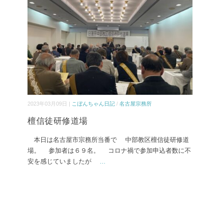
2023年03月09日 |
こぼんちゃん日記
/
名古屋宗務所
檀信徒研修道場
本日は名古屋市宗務所当番で 中部教区檀信徒研修道
場。 参加者は６９名。 コロナ禍で参加申込者数に不
安を感じていましたが
...