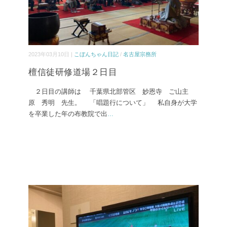
2023年03月10日 |
こぼんちゃん日記
/
名古屋宗務所
檀信徒研修道場２日目
２日目の講師は 千葉県北部管区 妙恩寺 ご山主
原 秀明 先生。 「唱題行について」 私自身が大学
を卒業した年の布教院で出
...