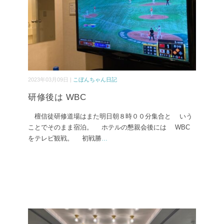
2023年03月09日 |
こぼんちゃん日記
研修後は WBC
檀信徒研修道場はまた明日朝８時００分集合と いう
ことでそのまま宿泊。 ホテルの懇親会後には WBC
をテレビ観戦。 初戦勝
...