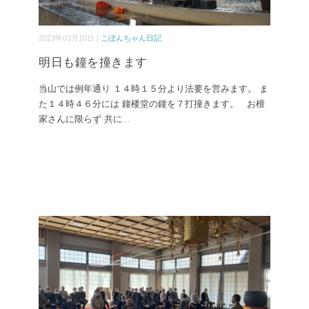
2023年03月10日 |
こぼんちゃん日記
明日も鐘を撞きます
当山では例年通り １４時１５分より法要を営みます。 ま
た１４時４６分には 鐘楼堂の鐘を７打撞きます。 お檀
家さんに限らず 共に
...