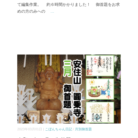
て編集作業。 約６時間かかりました！ 御首題をお求
めの方のみへの
...
2023年03月01日 |
こぼんちゃん日記
/
月別御首題