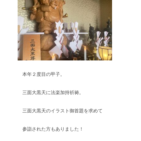
本年２度目の甲子。
三面大黒天に法楽加持祈祷。
三面大黒天のイラスト御首題を求めて
参詣された方もありました！