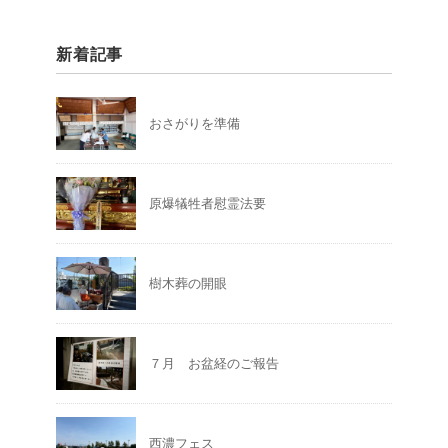
新着記事
おさがりを準備
原爆犠牲者慰霊法要
樹木葬の開眼
７月 お盆経のご報告
西濃フェス