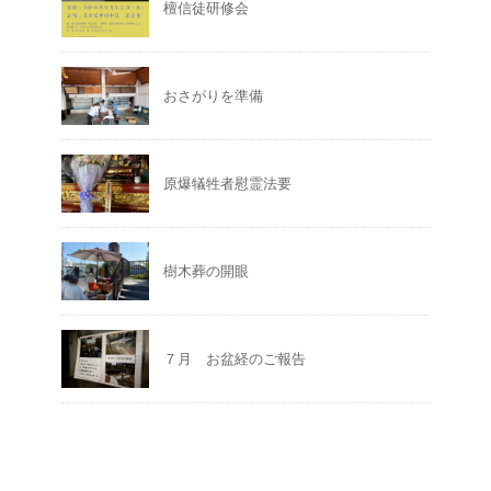
檀信徒研修会
おさがりを準備
原爆犠牲者慰霊法要
樹木葬の開眼
７月 お盆経のご報告