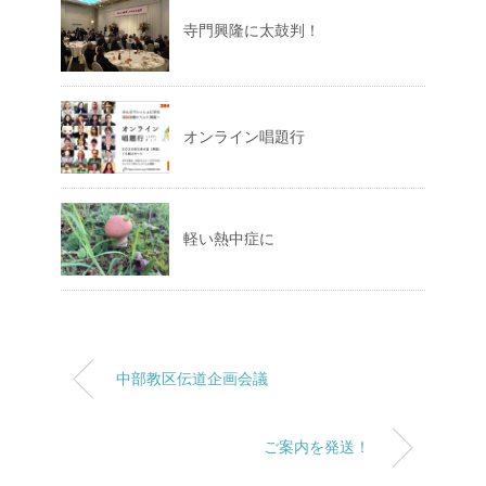
寺門興隆に太鼓判！
オンライン唱題行
軽い熱中症に
中部教区伝道企画会議
ご案内を発送！