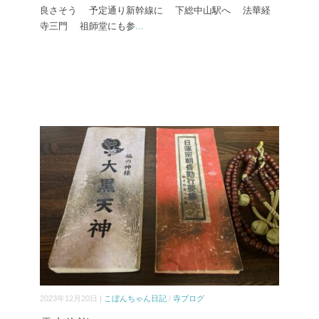
良さそう 予定通り新幹線に 下総中山駅へ 法華経
寺三門 祖師堂にも参
...
2023年12月20日 |
こぼんちゃん日記
/
寺ブログ