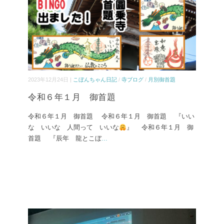
2023年12月24日 |
こぼんちゃん日記
/
寺ブログ
/
月別御首題
令和６年１月 御首題
令和６年１月 御首題 令和６年１月 御首題 『いい
な いいな 人間って いいな
』 令和６年１月 御
首題 『辰年 龍とこぼ
...