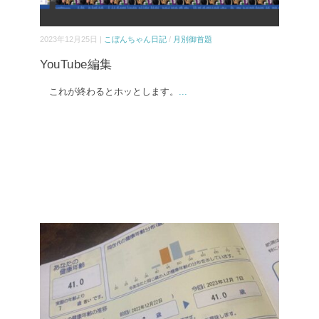
2023年12月25日 |
こぼんちゃん日記
/
月別御首題
YouTube編集
これが終わるとホッとします。
...