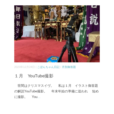
2023年12月24日 |
こぼんちゃん日記
/
月別御首題
１月 YouTube撮影
世間はクリスマスイヴ。 私は１月 イラスト御首題
の解説YouTube撮影。 年末年始の準備に追われ 短め
に撮影。 You
...