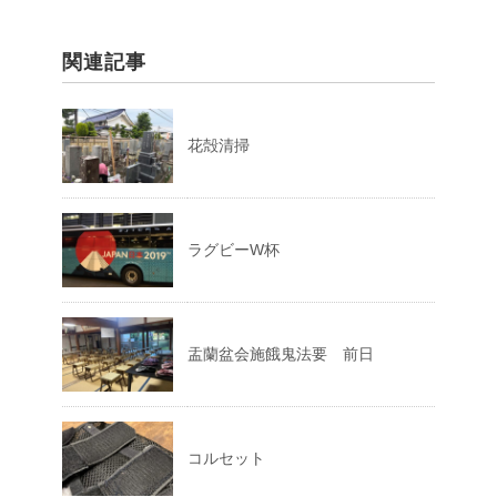
関連記事
花殻清掃
ラグビーW杯
盂蘭盆会施餓鬼法要 前日
コルセット