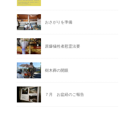
おさがりを準備
原爆犠牲者慰霊法要
樹木葬の開眼
７月 お盆経のご報告