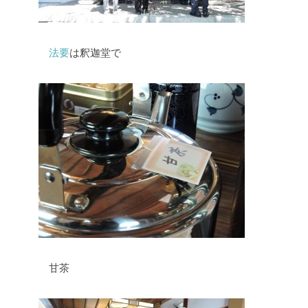
法要
は釈迦堂で
甘茶