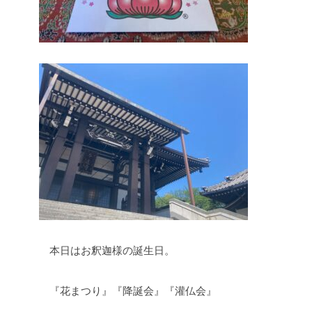
本日はお釈迦様の誕生日。
『花まつり』『降誕会』『灌仏会』