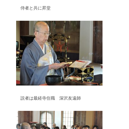
侍者と共に昇堂
説者は最経寺住職 深沢友遠師