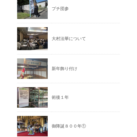
プチ団参
大村法華について
新年飾り付け
術後１年
御降誕８００年①