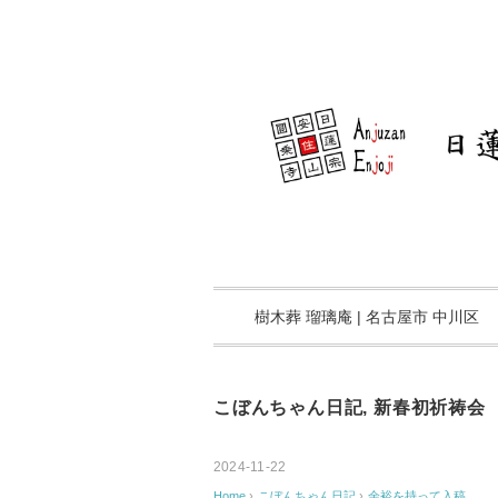
樹木葬 瑠璃庵 | 名古屋市 中川区
こぼんちゃん日記
,
新春初祈祷会
2024-11-22
Home
›
こぼんちゃん日記
›
余裕を持って入稿