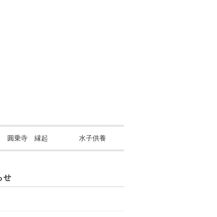
山 圓乗寺 縁起
水子供養
らせ