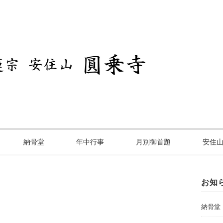
納骨堂
年中行事
月別御首題
安住
お知
納骨堂