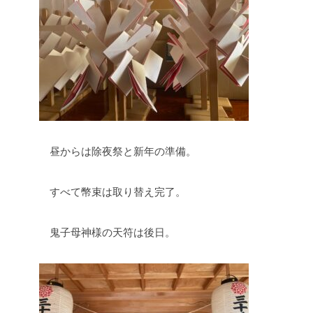
昼からは除夜祭と新年の準備。
すべて幣束は取り替え完了。
鬼子母神様の天符は後日。