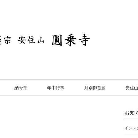
納骨堂
年中行事
月別御首題
安住
お知
インスタ