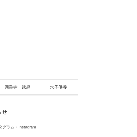
山 圓乗寺 縁起
水子供養
らせ
グラム・Instagram