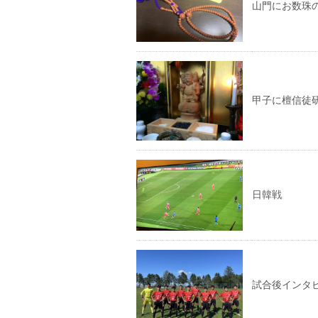
山門にお数珠
甲子に檀信徒
日韓戦
試合後インタ