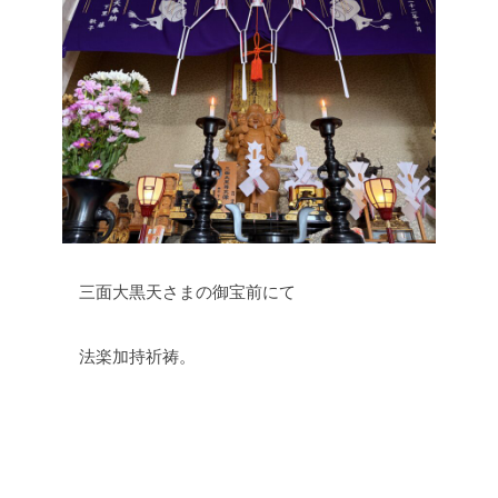
三面大黒天さまの御宝前にて
法楽加持祈祷。