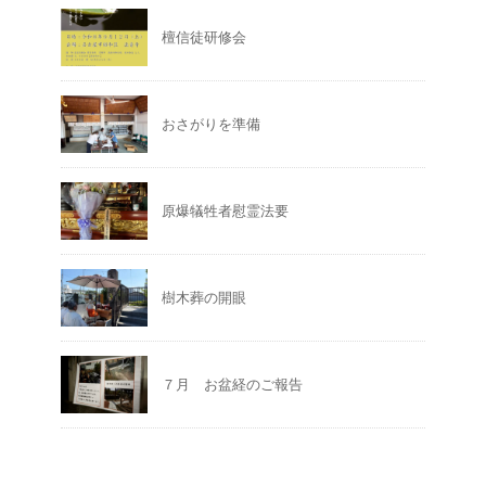
檀信徒研修会
おさがりを準備
原爆犠牲者慰霊法要
樹木葬の開眼
７月 お盆経のご報告