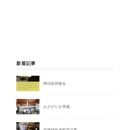
新着記事
檀信徒研修会
おさがりを準備
原爆犠牲者慰霊法要