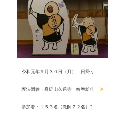
令和元年９月３０日（月） 日帰り
護法団参・身延山久遠寺 輪番給仕
参加者・１５３名（教師２２名）⤴