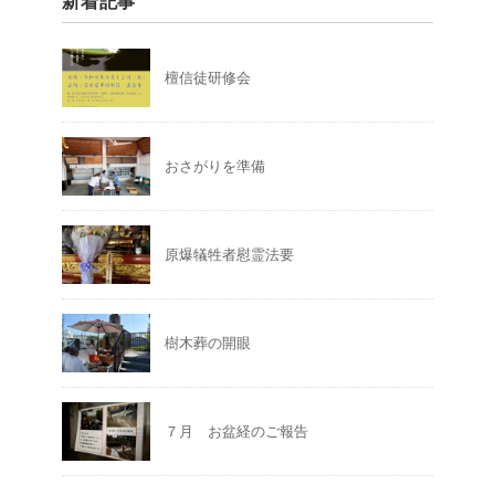
新着記事
檀信徒研修会
おさがりを準備
原爆犠牲者慰霊法要
樹木葬の開眼
７月 お盆経のご報告