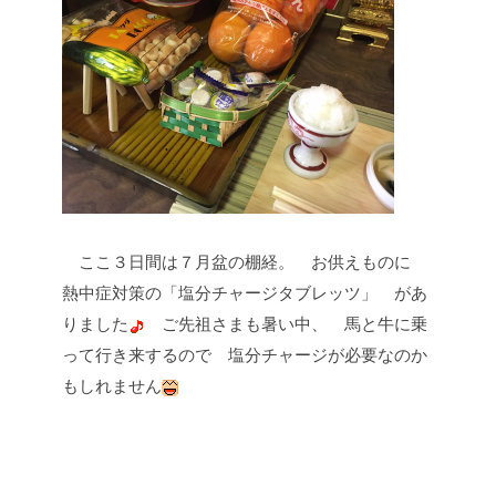
ここ３日間は７月盆の棚経。
お供えものに
熱中症対策の「塩分チャージタブレッツ」
があ
りました
ご先祖さまも暑い中、
馬と牛に乗
って行き来するので
塩分チャージが必要なのか
もしれません