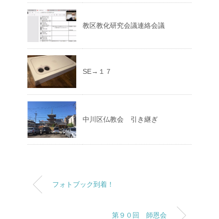
教区教化研究会議連絡会議
SE→１７
中川区仏教会 引き継ぎ
フォトブック到着！
第９０回 師恩会