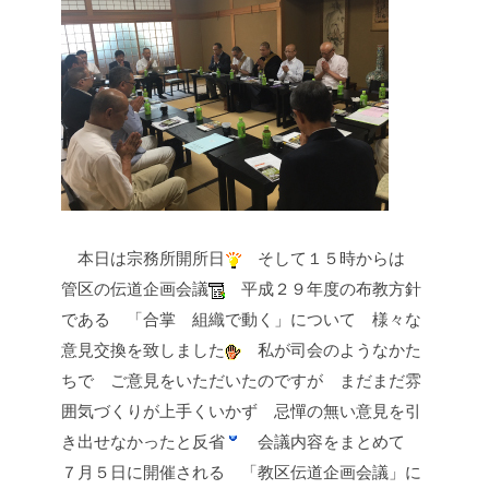
本日は宗務所開所日
そして１５時からは
管区の伝道企画会議
平成２９年度の布教方針
である
「合掌 組織で動く」について
様々な
意見交換を致しました
私が司会のようなかた
ちで
ご意見をいただいたのですが
まだまだ雰
囲気づくりが上手くいかず
忌憚の無い意見を引
き出せなかったと反省
会議内容をまとめて
７月５日に開催される
「教区伝道企画会議」に