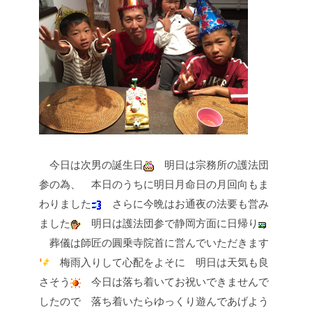
今日は次男の誕生日
明日は宗務所の護法団
参の為、
本日のうちに明日月命日の月回向もま
わりました
さらに今晩はお通夜の法要も営み
ました
明日は護法団参で静岡方面に日帰り
葬儀は師匠の圓乗寺院首に営んでいただきます
梅雨入りして心配をよそに
明日は天気も良
さそう
今日は落ち着いてお祝いできませんで
したので
落ち着いたらゆっくり遊んであげよう