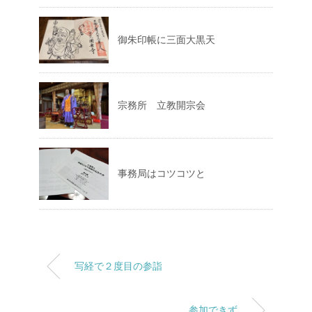
御朱印帳に三面大黒天
宗務所 立教開宗会
事務局はコツコツと
写経で２度目の参詣
参加できず