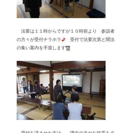
法要は１１時からですが１０時前より
参詣者
の方々が受付チラホラ
受付で法要次第と聞法
の集い案内を手渡します
受付を済ませた方は、
講中の方がお抹茶を点