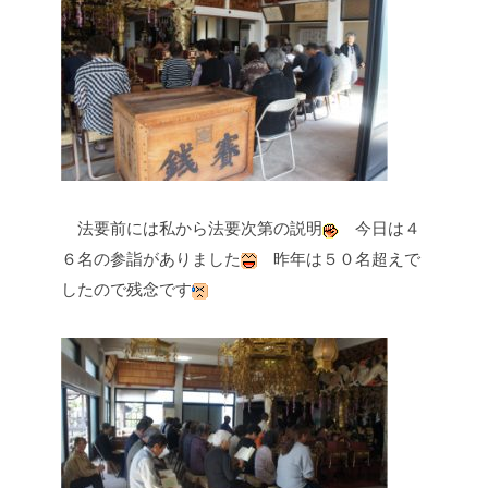
法要前には私から法要次第の説明
今日は４
６名の参詣がありました
昨年は５０名超えで
したので残念です