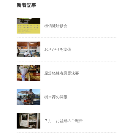
新着記事
檀信徒研修会
おさがりを準備
原爆犠牲者慰霊法要
樹木葬の開眼
７月 お盆経のご報告