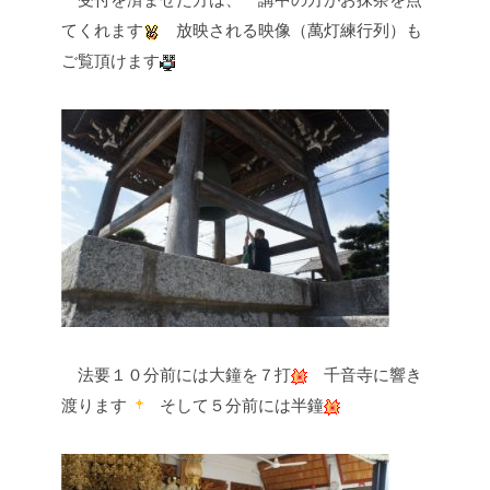
てくれます
放映される映像（萬灯練行列）も
ご覧頂けます
法要１０分前には大鐘を７打
千音寺に響き
渡ります
そして５分前には半鐘