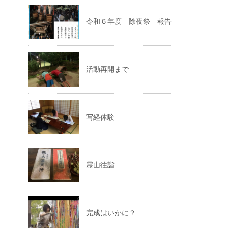
令和６年度 除夜祭 報告
活動再開まで
写経体験
霊山往詣
完成はいかに？