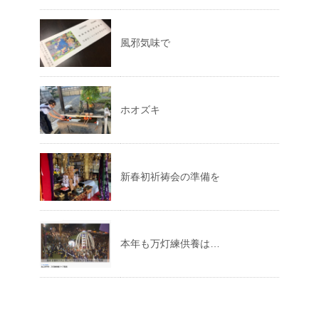
風邪気味で
ホオズキ
新春初祈祷会の準備を
本年も万灯練供養は…