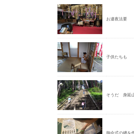
お逮夜法要
子供たちも
そうだ 身延
御会式の纏を