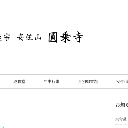
納骨堂
年中行事
月別御首題
安住
お知
納骨堂
スタ