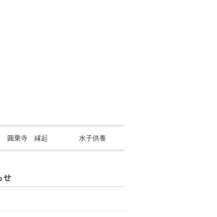
山 圓乗寺 縁起
水子供養
らせ