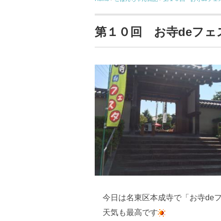
第１０回 お寺deフェ
今日は名東区本成寺で「お寺de
天気も最高です