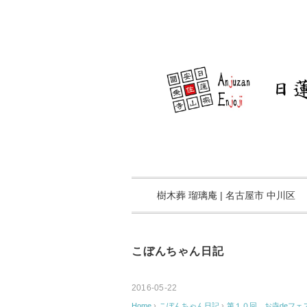
樹木葬 瑠璃庵 | 名古屋市 中川区
こぼんちゃん日記
2016-05-22
Home
›
こぼんちゃん日記
›
第１０回 お寺deフェ