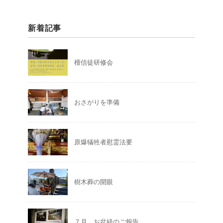
新着記事
檀信徒研修会
おさがりを準備
原爆犠牲者慰霊法要
樹木葬の開眼
７月 お盆経のご報告