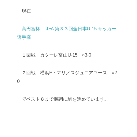
現在
高円宮杯 JFA 第３３回全日本U-15 サッカー
選手権
１回戦 カターレ富山U-15 ○3-0
２回戦 横浜F・マリノスジュニアユース ○2-
0
でベスト８まで順調に駒を進めています。