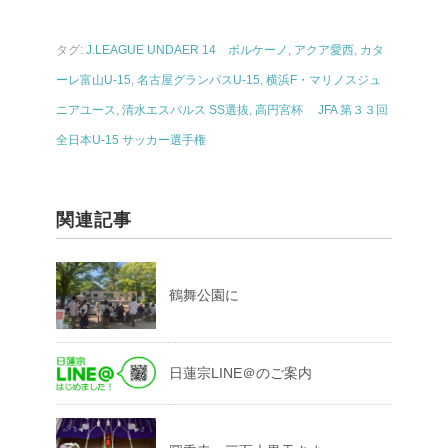
タグ:
J.LEAGUE UNDAER 14 ボルケーノ
,
アクア愛西
,
カタ
ーレ富山U-15
,
名古屋グランパスU-15
,
横浜F・マリノスジュ
ニアユース
,
清水エスパルス SS選抜
,
高円宮杯 JFA 第３３回
全日本U-15 サッカー選手権
関連記事
鶴舞公園に
日蓮宗LINE＠のご案内