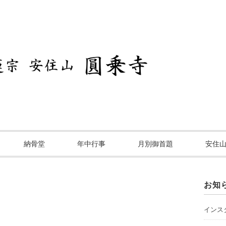
納骨堂
年中行事
月別御首題
安住
お知
インスタ