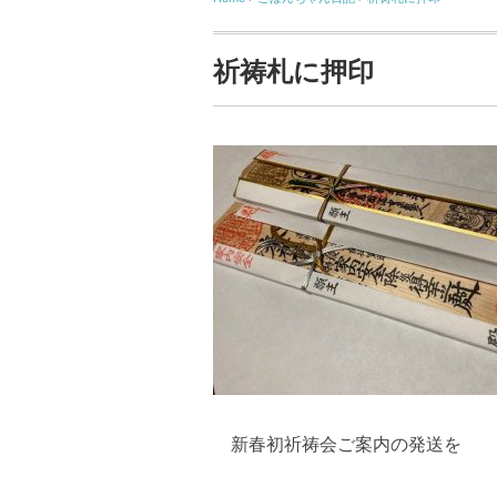
祈祷札に押印
新春初祈祷会ご案内の発送を