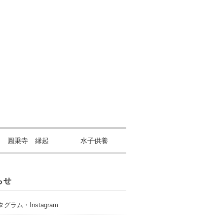
山 圓乗寺 縁起
水子供養
らせ
グラム・Instagram