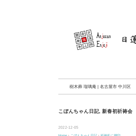
樹木葬 瑠璃庵 | 名古屋市 中川区
こぼんちゃん日記
,
新春初祈祷会
2022-12-05
Home
›
こぼんちゃん日記
›
祈祷札に押印