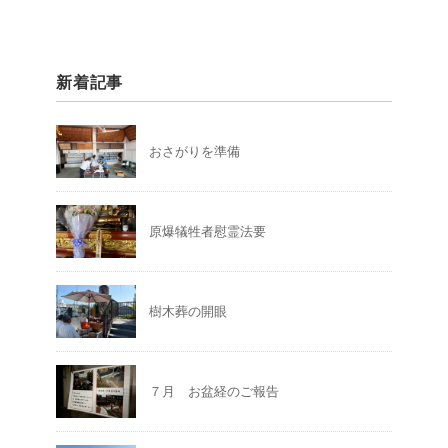
新着記事
おさがりを準備
原爆犠牲者慰霊法要
樹木葬の開眼
７月 お盆経のご報告