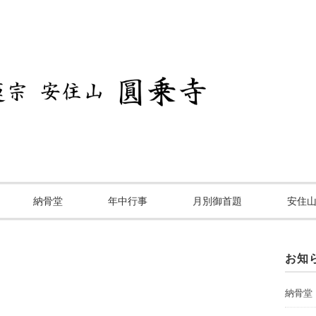
納骨堂
年中行事
月別御首題
安住
お知
納骨堂