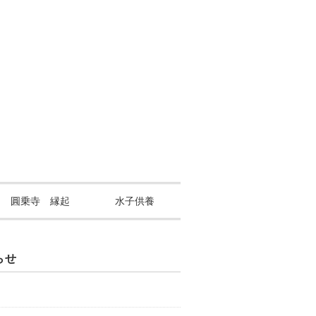
山 圓乗寺 縁起
水子供養
らせ