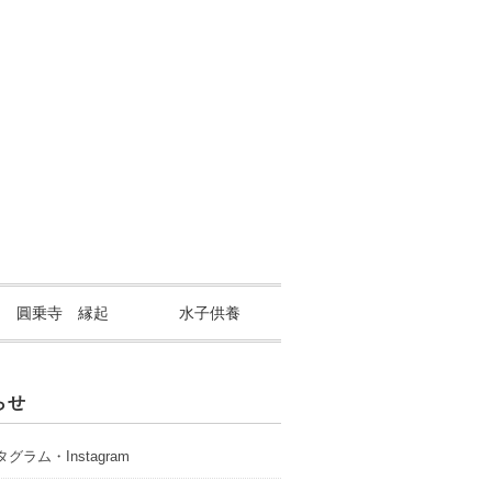
山 圓乗寺 縁起
水子供養
らせ
グラム・Instagram