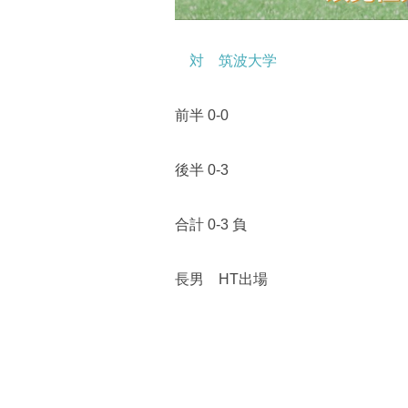
対 筑波大学
前半 0-0
後半 0-3
合計 0-3 負
長男 HT出場