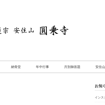
納骨堂
年中行事
月別御首題
安住
お知
インスタ