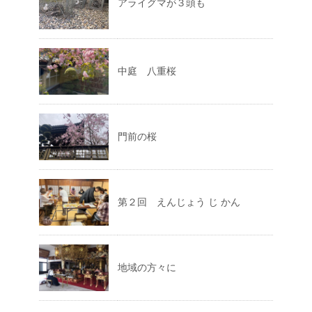
アライグマが３頭も
中庭 八重桜
門前の桜
第２回 えんじょう じ かん
地域の方々に