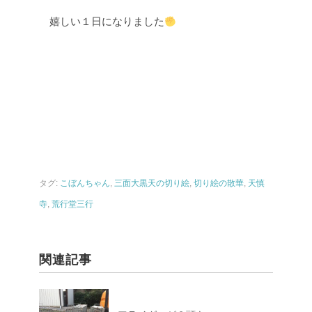
嬉しい１日になりました
タグ:
こぼんちゃん
,
三面大黒天の切り絵
,
切り絵の散華
,
天慎
寺
,
荒行堂三行
関連記事