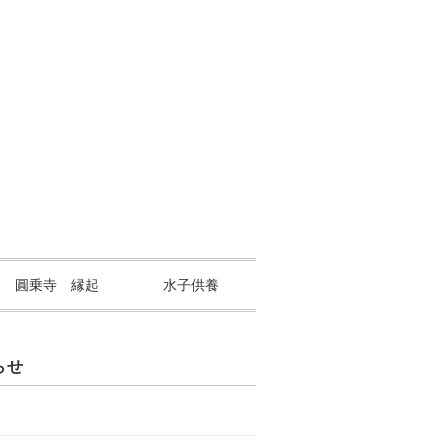
山 圓乗寺 縁起
水子供養
らせ