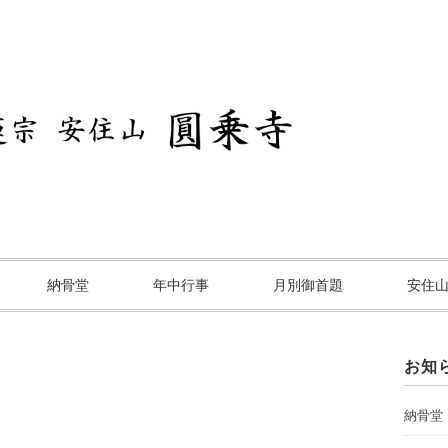
納骨堂
年中行事
月別御首題
安住
お知
納骨堂