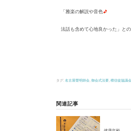
「雅楽の解説や音色
法話も含めて心地良かった」との
タグ:
名古屋聲明師会
,
御会式法要
,
檀信徒協議
関連記事
健康年齢