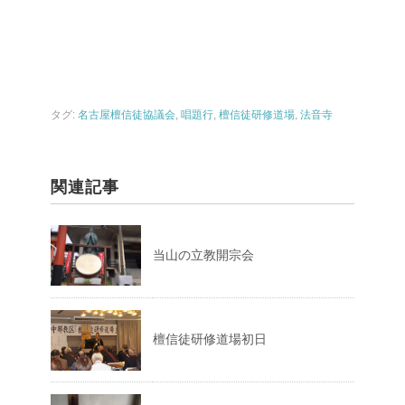
タグ:
名古屋檀信徒協議会
,
唱題行
,
檀信徒研修道場
,
法音寺
関連記事
当山の立教開宗会
檀信徒研修道場初日